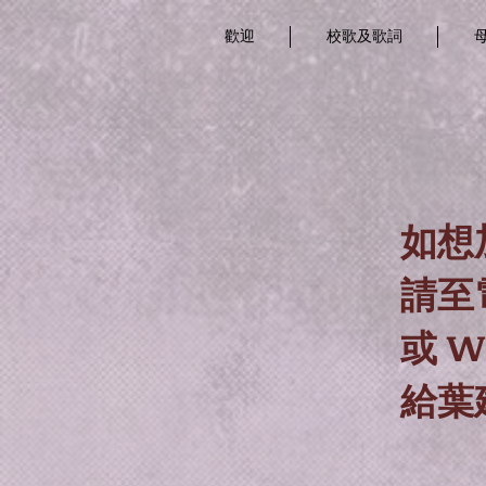
歡迎
校歌及歌詞
如想
請至電8
或 W
給葉