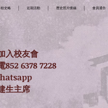
母校史略
近期活動
歷史照片懷緬
會員通告
加入校友會
52 6378 7228
hatsapp
建生主席